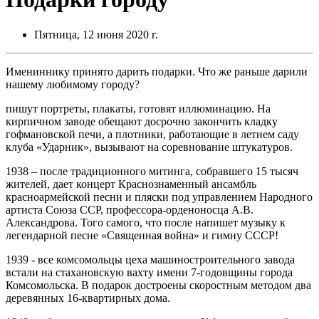
Пятница, 12 июня 2020 г.
Имениннику принято дарить подарки. Что же раньше дарили
нашему любимому городу?
пишут портреты, плакаты, готовят иллюминацию. На
кирпичном заводе обещают досрочно закончить кладку
гофмановской печи, а плотники, работающие в летнем саду
клуба «Ударник», вызывают на соревнование штукатуров.
1938 – после традиционного митинга, собравшего 15 тысяч
жителей, дает концерт Краснознаменный ансамбль
красноармейской песни и пляски под управлением Народного
артиста Союза ССР, профессора-орденоносца А.В.
Александрова. Того самого, что после напишет музыку к
легендарной песне «Священная война» и гимну СССР!
1939 - все комсомольцы цеха машиностроительного завода
встали на стахановскую вахту имени 7-годовщины города
Комсомольска. В подарок достроены скоростным методом два
деревянных 16-квартирных дома.