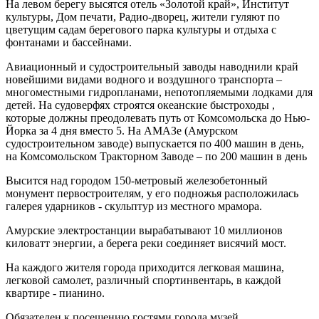
На левом берегу высятся отель «Золотой край», Институт
культуры, Дом печати, Радио-дворец, жители гуляют по
цветущим садам берегового парка культуры и отдыха с
фонтанами и бассейнами.
Авиационный и судостроительный заводы наводнили край
новейшими видами водного и воздушного транспорта –
многоместными гидропланами, непотопляемыми лодками для
детей. На судоверфях строятся океанские быстроходы ,
которые должны преодолевать путь от Комсомольска до Нью-
Йорка за 4 дня вместо 5. На АМАЗе (Амурском
судостроительном заводе) выпускается по 400 машин в день,
на Комсомольском Тракторном Заводе – по 200 машин в день
Высится над городом 150-метровый железобетонный
монумент первостроителям, у его подножья расположилась
галерея ударников - скульптур из местного мрамора.
Амурские электростанции вырабатывают 10 миллионов
киловатт энергии, а берега реки соединяет висячий мост.
На каждого жителя города приходится легковая машина,
легковой самолет, различный спортинвентарь, в каждой
квартире - пианино.
Обязателен к посещению гостями города музей