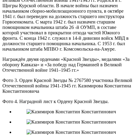
Великой Отечественной войны 1941-1945 гг. Родился в г.
Щигры Курской области. В начале войны был назначен
начальником сборно-мобилизационного пункта, в октябре
1941 г. был переведен на должность старшего инструктора
Горвоенкомата. С марта 1942 г. был назначен старшим
помощником начальника штаба 26 -й ОУМП, в составе
которой участвовал в прикрытии отхода частей Южного
фронта. С конца 1942 г. служил в 14-й дивизии войск МВД в
должности старшего помощника начальника. С 1953 г. был
начальником штаба МПВО г. Комсомольска-на-Амуре.
Награждён двумя орденами «Красной Звезды», медалями «За
оборону Кавказа» и «За победу над Германией в Великой
Отечественной войне 1941–1945 гг.»
Фото 3. Орден Красной Звезды № 2767580 участника Великой
Отечественной войны 1941-1945 гг. Казимирова Константина
Константиновича
Фото 4. Наградной лист к Ордену Красной Звезды.